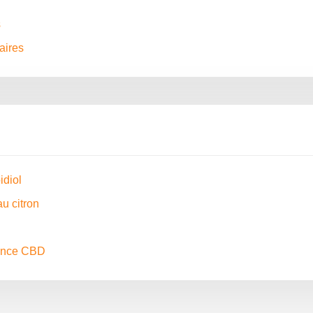
s
aires
idiol
u citron
ience CBD