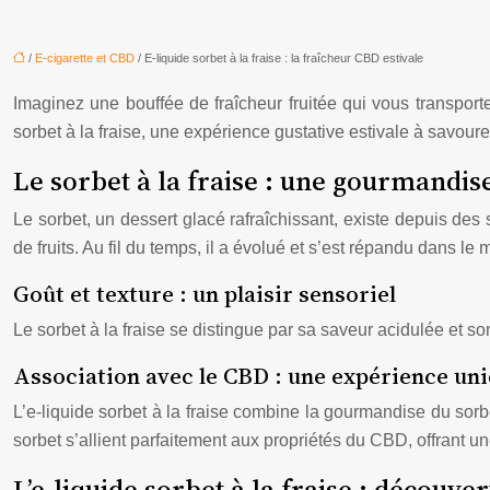
/
E-cigarette et CBD
/ E-liquide sorbet à la fraise : la fraîcheur CBD estivale
Imaginez une bouffée de fraîcheur fruitée qui vous transport
sorbet à la fraise, une expérience gustative estivale à savoure
Le sorbet à la fraise : une gourmandis
Le sorbet, un dessert glacé rafraîchissant, existe depuis de
de fruits. Au fil du temps, il a évolué et s’est répandu dans l
Goût et texture : un plaisir sensoriel
Le sorbet à la fraise se distingue par sa saveur acidulée et s
Association avec le CBD : une expérience un
L’e-liquide sorbet à la fraise combine la gourmandise du sorbe
sorbet s’allient parfaitement aux propriétés du CBD, offrant un
L’e-liquide sorbet à la fraise : découve